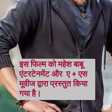
इस फिल्म को महेश बाबू 
एंटरटेनमेंट और  ए + एस 
मूवीज द्वारा प्रस्तुत किया 
गया है।