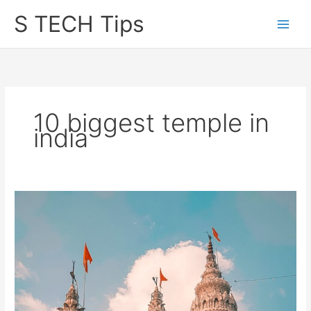
Skip
S TECH Tips
to
content
10 biggest temple in
india