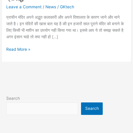
Leave a Comment
/
News
/
GKtech
प्राचीन मंदिर अपने अद्भुत कलाकारी और अपने विशालता के कारण जाने और माने
जाते है। इन मंदिरों की खास बात यह है की इन हजारों साल पुराने मंदिर को बनाने के
लिए किसी भी मशीन का उपयोग नही किया गया था। इससे आप ये तो समझ सकते है
अगर इंसान चाहे तो क्या नही हो […]
भारत
Read More »
में
10
सबसे
बड़े
मंदिर
जो
है
Search
पूरी
दुनिया
Search
में
प्रसिद्ध