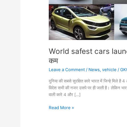
World safest cars launch
कम
Leave a Comment
/
News
,
vehicle
/
GK
दुनिया की सबसे सुरक्षित कारे भारत में जिन्हे मिले है
विदेश सभी की नजर उसपे पर ही जाती है। लेकिन भारत 
वाली कारे 4 और […]
World
Read More »
safest
cars