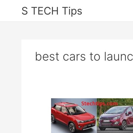
Skip
S TECH Tips
to
content
best cars to launc