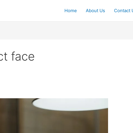
Home
About Us
Contact 
ct face