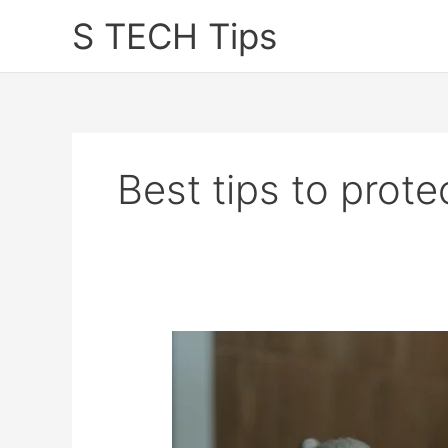
Skip
S TECH Tips
to
content
Best tips to prote