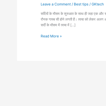
Leave a Comment
/
Best tips
/
GKtech
सर्दियों के मौसम के शुरुआत के साथ ही जहा एक और स
रौनक गायब सी होने लगती हैं। त्वचा को लेकर अलग 
सर्दी के मौसम में त्वचा में […]
How
Read More »
to
protect
face
from
dryness
in
winter
हिंदी
में