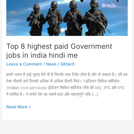
Top 8 highest paid Government
jobs in india hindi me
Leave a Comment
/
News
/
GKtech
हमारे भारत में कई युवाए ऐसे भी है जिनके पास टैलेंट होता है और वो चाहता है। की हम
ऐसा नौकरी करे जिससे अधिक से अधिक सैलरी मिले। 1.इंडियन सिविल सर्विसेज
(Indian civil services) इंडियन सिविल सर्विसेज जैसे की IAS, IPS और IFS
में शामिल है। ये हमारे देश का सबसे बड़ा और महत्वपूर्ण जॉब […]
Top
Read More »
8
highest
paid
Government