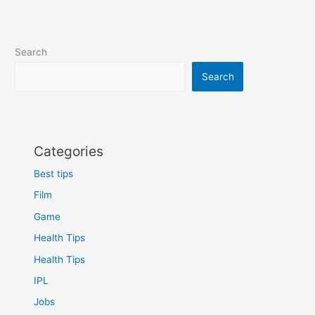
jobs
in
india
Search
hindi
me
Search
Categories
Best tips
Film
Game
Health Tips
Health Tips
IPL
Jobs