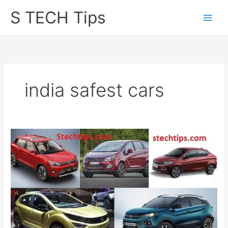
Skip
S TECH Tips
to
content
india safest cars