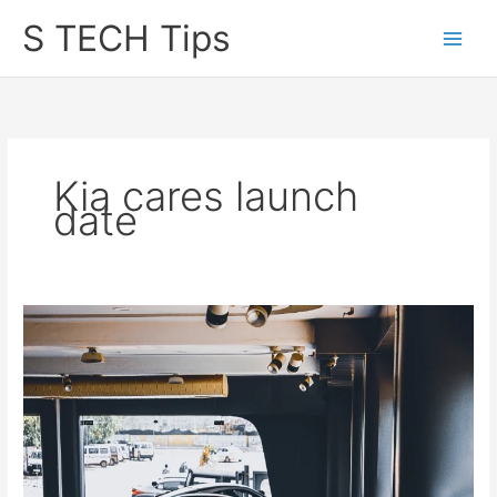
Skip
S TECH Tips
to
content
Kia cares launch
date