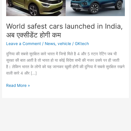
World safest cars launched in India,
अब एक्सीडेंट होगी कम
Leave a Comment
/
News
,
vehicle
/
GKtech
दुनिया की सबसे सुरक्षित कारे भारत में जिन्हे मिले है 4 और 5 स्टार रेटिंग जब भी
सुरक्षा की बात आती है तो भारत हो या कोई विदेश सभी की नजर उसपे पर ही जाती
है। लेकिन भारत के लोगो को यह जानकर खुशी होगी की दुनिया में सबसे सुरक्षित रखने
वाली कारे 4 और […]
World
Read More »
safest
cars
launched
in
India,
अब
एक्सीडेंट