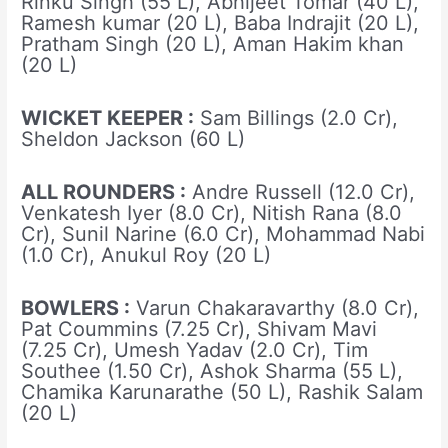
Rinku Singh (55 L), Abhijeet Tomar (40 L),
Ramesh kumar (20 L), Baba Indrajit (20 L),
Pratham Singh (20 L), Aman Hakim khan
(20 L)
WICKET KEEPER :
Sam Billings (2.0 Cr),
Sheldon Jackson (60 L)
ALL ROUNDERS :
Andre Russell (12.0 Cr),
Venkatesh Iyer (8.0 Cr), Nitish Rana (8.0
Cr), Sunil Narine (6.0 Cr), Mohammad Nabi
(1.0 Cr), Anukul Roy (20 L)
BOWLERS :
Varun Chakaravarthy (8.0 Cr),
Pat Coummins (7.25 Cr), Shivam Mavi
(7.25 Cr), Umesh Yadav (2.0 Cr), Tim
Southee (1.50 Cr), Ashok Sharma (55 L),
Chamika Karunarathe (50 L), Rashik Salam
(20 L)