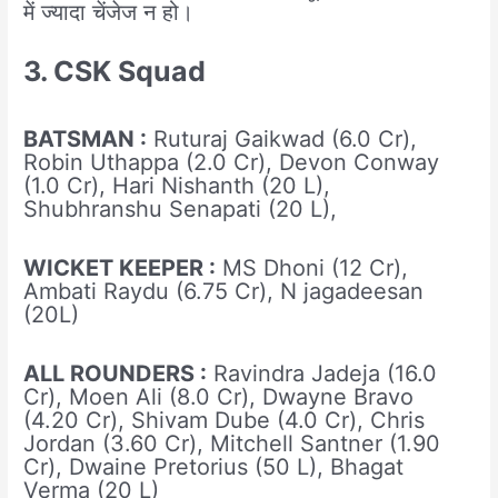
में ज्यादा चेंजेज न हो।
3. CSK Squad
BATSMAN :
Ruturaj Gaikwad (6.0 Cr),
Robin Uthappa (2.0 Cr), Devon Conway
(1.0 Cr), Hari Nishanth (20 L),
Shubhranshu Senapati (20 L),
WICKET KEEPER :
MS Dhoni (12 Cr),
Ambati Raydu (6.75 Cr), N jagadeesan
(20L)
ALL ROUNDERS :
Ravindra Jadeja (16.0
Cr), Moen Ali (8.0 Cr), Dwayne Bravo
(4.20 Cr), Shivam Dube (4.0 Cr), Chris
Jordan (3.60 Cr), Mitchell Santner (1.90
Cr), Dwaine Pretorius (50 L), Bhagat
Verma (20 L)