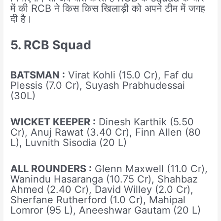
में की RCB ने किस किस खिलाड़ी को अपने टीम में जगह
दी है।
5. RCB Squad
BATSMAN :
Virat Kohli (15.0 Cr), Faf du
Plessis (7.0 Cr), Suyash Prabhudessai
(30L)
WICKET KEEPER :
Dinesh Karthik (5.50
Cr), Anuj Rawat (3.40 Cr), Finn Allen (80
L), Luvnith Sisodia (20 L)
ALL ROUNDERS :
Glenn Maxwell (11.0 Cr),
Wanindu Hasaranga (10.75 Cr), Shahbaz
Ahmed (2.40 Cr), David Willey (2.0 Cr),
Sherfane Rutherford (1.0 Cr), Mahipal
Lomror (95 L), Aneeshwar Gautam (20 L)