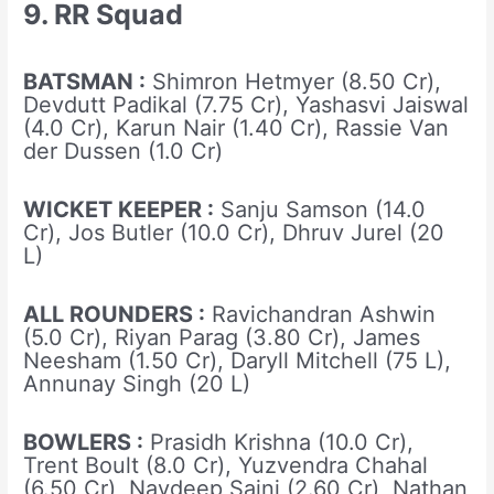
9. RR Squad
BATSMAN :
Shimron Hetmyer (8.50 Cr),
Devdutt Padikal (7.75 Cr), Yashasvi Jaiswal
(4.0 Cr), Karun Nair (1.40 Cr), Rassie Van
der Dussen (1.0 Cr)
WICKET KEEPER :
Sanju Samson (14.0
Cr), Jos Butler (10.0 Cr), Dhruv Jurel (20
L)
ALL ROUNDERS :
Ravichandran Ashwin
(5.0 Cr), Riyan Parag (3.80 Cr), James
Neesham (1.50 Cr), Daryll Mitchell (75 L),
Annunay Singh (20 L)
BOWLERS :
Prasidh Krishna (10.0 Cr),
Trent Boult (8.0 Cr), Yuzvendra Chahal
(6.50 Cr), Navdeep Saini (2.60 Cr), Nathan